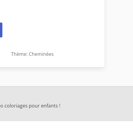
Thème: Cheminées
s coloriages pour enfants !
s