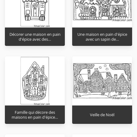
Décorer une maison en pain
Une maison en pain d'épice
d'épice avec des…
avec un sapin de…
Famille qui décore des
Veille de Noël
maisons en pain d'épice…