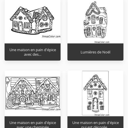
Une maison en pain d'épice
Lumières de Noël
avec des…
Une maison en pain d'épice
Une maison en pain d'épice
avec une cheminée
qui est décorée…