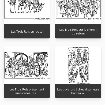
Les Trois Rois sur le chemin
Les Trois Rois en route
du retour
Les Trois Rois présentant
Les trois rois à cheval sur leurs
leurs cadeaux à…
chameaux…