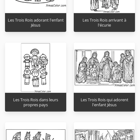
Les Trois Rois adorant l'enfant
Les Trois Rois arrivant à
Jésus
l'écurie
Les Trois Rois dans leurs
Les Trois Rois qui adorent
propres pays
l'enfant Jésus