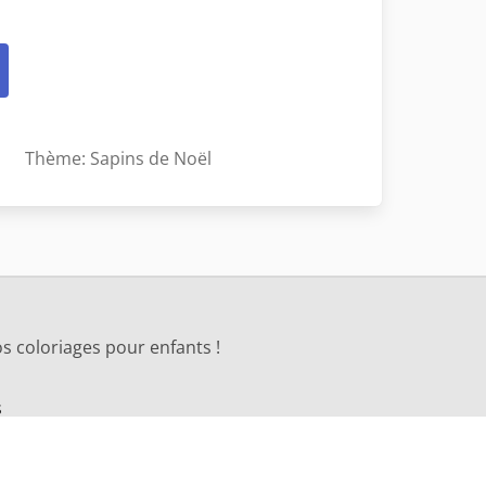
Thème: Sapins de Noël
s coloriages pour enfants !
s