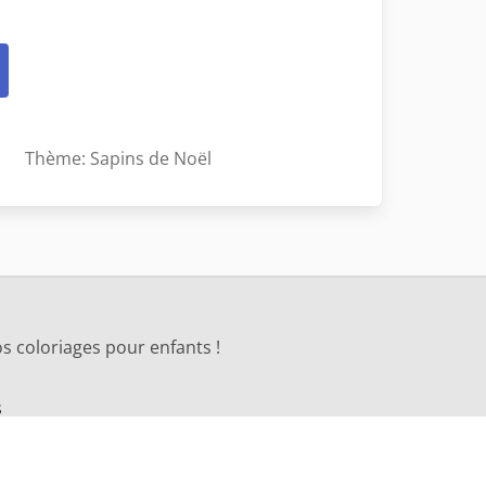
Thème: Sapins de Noël
s coloriages pour enfants !
s